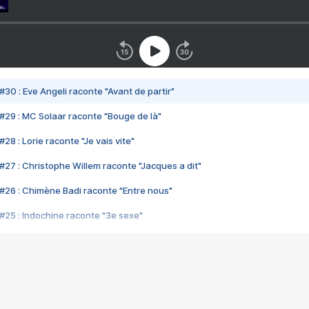
#30 : Eve Angeli raconte "Avant de partir"
#29 : MC Solaar raconte "Bouge de là"
28 : Lorie raconte "Je vais vite"
#27 : Christophe Willem raconte "Jacques a dit"
#26 : Chimène Badi raconte "Entre nous"
#25 : Indochine raconte "3e sexe"
#24 : Zaho raconte "C'est chelou"
#23 : Patrick Bruel raconte "Au café des délices"
#22 : Kyo raconte "Le chemin"