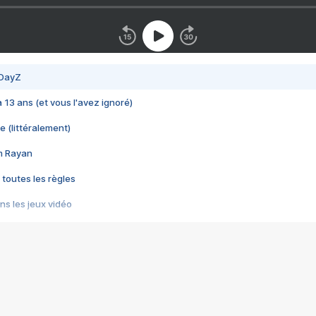
 DayZ
 a 13 ans (et vous l'avez ignoré)
e (littéralement)
im Rayan
 toutes les règles
s les jeux vidéo
us choquant de Rockstar ? - Le scandale BULLY
e plus moche de Steam
du RÊVE tourne au CAUCHEMAR
pendant 8 heures