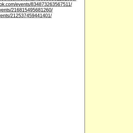
ook.com/events/834873263567511/
events/216815495681260/
events/212537459441401/