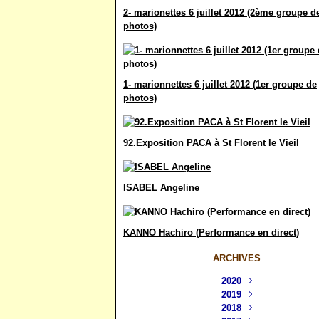
2- marionettes 6 juillet 2012 (2ème groupe d
photos)
1- marionnettes 6 juillet 2012 (1er groupe de
photos)
92.Exposition PACA à St Florent le Vieil
ISABEL Angeline
KANNO Hachiro (Performance en direct)
ARCHIVES
2020
Septembre
2019
(1)
Décembre
2018
Août
(1)
(5)