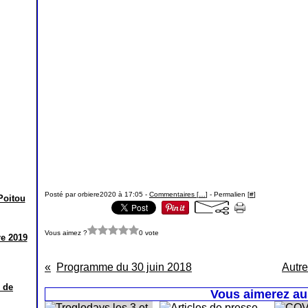
Posté par orbiere2020 à 17:05 -
Commentaires [
…
]
- Permalien [
#
]
Poitou
Vous aimez ?
0 vote
re 2019
Programme du 30 juin 2018
Autre
Vous aimerez aus