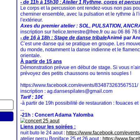
- de 11h à 15h30 : Atelier 1 Rythme, corps et percu
Le corps et la percussion ont rendez-vous non pas pou
cheminer ensemble, avec la pulsation et le rythme à l'i
l'extérieur.
Axes du premier atelier : SOL, PULSATION, ANC
inscription sur helice.terrestre@free.fr ou au 06 86 76 
- de 16 à 18h : Stage de danse tribale
Animé par An
C'est une danse qui se pratique en groupe. Les mouve
du monde, notamment la danse indienne et le flamenc
orientale.
À partir de 15 ans
Démonstration prévue en début de stage. Si vous n'ai
prévoyez des petits chaussons ou tennis souples !
https://www.facebook.com/events/834873263567511/
inscription : ag.dansespilates@gmail.com
Tarif : 10€
-à partir de 19h possibilité de restauration : fouaces et 
...
-21h : Concert Adama Yalomba
Liens pour les soirées :
nuit buto le 24 aout :
https://www.facebook.com/even
atelier percu Boniface 25 et 26 aout :
https://www.fac