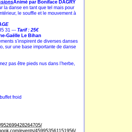
ssions
Animé par Boniface DAGRY
r la danse en tant que tel mais pour
ntérieur, le souffle et le mouvement à
RAGE
85 31 ---
Tarif : 25€
ne-Gaëlle Le Bihan
ments s'inspirent de diverses danses
o, sur une base importante de danse
mez pas être pieds nus dans l'herbe,
buffet froid
ts/952699428264705/
ebook.com/events/459953561151956/