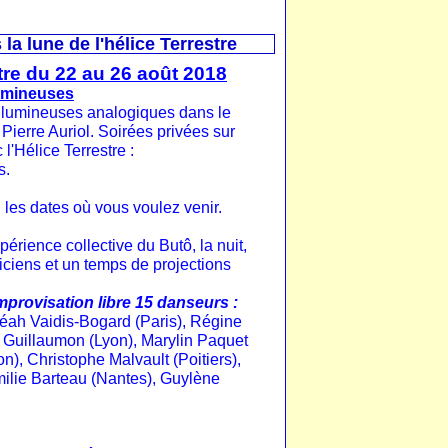
la lune de l'hélice Terrestre
stre du 22 au 26 août 2018
Lumineuses
s lumineuses analogiques dans le
 Pierre Auriol. Soirées privées sur
 l'Hélice Terrestre :
s.
u les dates où vous voulez venir.
érience collective du Butô, la nuit,
iciens et un temps de projections
provisation libre 15 danseurs :
éah Vaidis-Bogard (Paris), Régine
 Guillaumon (Lyon), Marylin Paquet
), Christophe Malvault (Poitiers),
milie Barteau (Nantes), Guylène