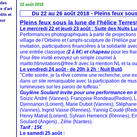
 des
22 août 2018
e d'art
Du 22 au 26 août 2018 - Pleins feux sous 
its et
sur
Pleins feux sous la lune de l'hélice Terre
Le mercredi 22 et jeudi 23 août : Suite des Nuits 
Performances photographiques à partir de projection
village de l'Orbière et l'amphi-sculpture de l'Hélice par
invitation, participations financières à la solidarité avec
une entrée classique
(
2 à 6€
)
et chapeau
pour les frai
Pour être invité envoyez un simple courriel à
mailto:htinvitations@free.fr avec la mention NL et la o
Le vendredi 24 août - de 20h à 2h : Nuit Butô
"Cette soirée, je la rêve comme une recherche, une exp
dans un site remarquable avec la participation de mus
lumineuses sur les parois de tuffeau."
Guylène Soulard invite pour une performance en im
Soizic André (Vannes), Françoise Rondeau(Redon), L
Djennanon (Lorient), Marie Dubot (Vannes), Stéphane
(Vannes), Ingrid Vasse (Rennes), Yannig Coudé (Redon
Henry Matrat (Lorient), Sylvain Hemerick (Rennes), E
Soulard (Angers) , Zélie (Nantes).
Tarif : 15€
Le samedi 25 août :