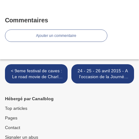
Commentaires
Ajouter un commentaire
< 9eme festival de caves :
24 - 25 - 26 avril 2015 - A
Le road movie de Charly
l'occasion de la Journée
Chanteur, l'Indien déjanté
Internationale de la
Sculpture, >
Hébergé par Canalblog
Top articles
Pages
Contact
Signaler un abus