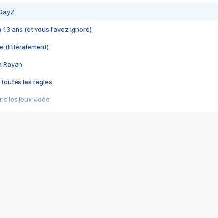
 DayZ
 a 13 ans (et vous l'avez ignoré)
e (littéralement)
im Rayan
 toutes les règles
s les jeux vidéo
us choquant de Rockstar ? - Le scandale BULLY
e plus moche de Steam
du RÊVE tourne au CAUCHEMAR
pendant 8 heures
it… à tort
umiliés par un jeu vidéo