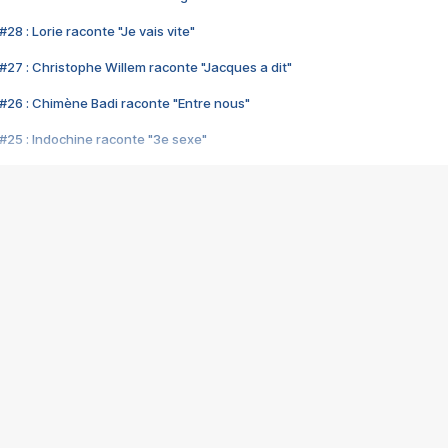
28 : Lorie raconte "Je vais vite"
#27 : Christophe Willem raconte "Jacques a dit"
#26 : Chimène Badi raconte "Entre nous"
#25 : Indochine raconte "3e sexe"
#24 : Zaho raconte "C'est chelou"
#23 : Patrick Bruel raconte "Au café des délices"
#22 : Kyo raconte "Le chemin"
#21 : Nolwenn Leroy raconte "Cassé"
#20 : Patrick Hernandez raconte "Born to be alive"
#19 : Lorie raconte "Près de moi"
#18 : Michael Jones raconte "A nos actes manqués" (avec Jean-Jacque
#17 : Khaled raconte "Aïcha"