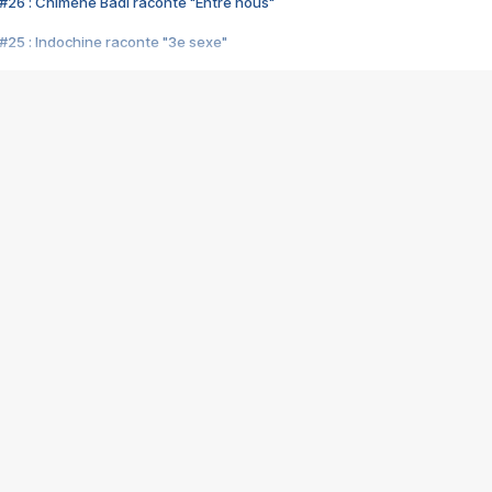
#26 : Chimène Badi raconte "Entre nous"
#25 : Indochine raconte "3e sexe"
#24 : Zaho raconte "C'est chelou"
#23 : Patrick Bruel raconte "Au café des délices"
#22 : Kyo raconte "Le chemin"
#21 : Nolwenn Leroy raconte "Cassé"
#20 : Patrick Hernandez raconte "Born to be alive"
#19 : Lorie raconte "Près de moi"
#18 : Michael Jones raconte "A nos actes manqués" (avec Jean-Jacque
#17 : Khaled raconte "Aïcha"
#16 : Corneille raconte "Parce qu'on vient de loin"
#15 : Indochine raconte "L'aventurier"
14 : Lorie raconte "Sur un air latino"